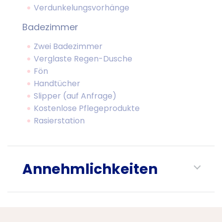
Verdunkelungsvorhänge
Badezimmer
Zwei Badezimmer
Verglaste Regen-Dusche
Fön
Handtücher
Slipper (auf Anfrage)
Kostenlose Pflegeprodukte
Rasierstation
Annehmlichkeiten