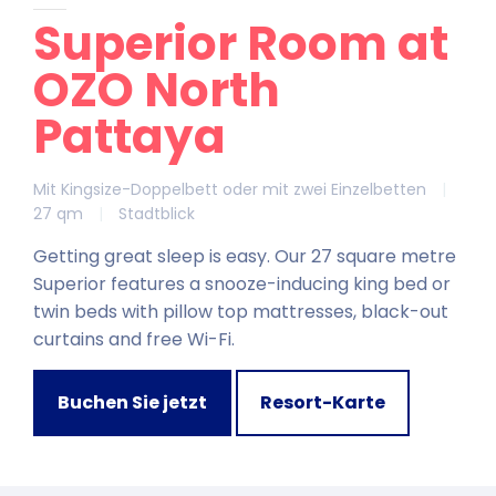
Superior Room at
OZO North
Pattaya
Mit Kingsize-Doppelbett oder mit zwei Einzelbetten
|
27 qm
|
Stadtblick
Getting great sleep is easy. Our 27 square metre
Superior features a snooze-inducing king bed or
twin beds with pillow top mattresses, black-out
curtains and free Wi-Fi.
Buchen Sie jetzt
Resort-Karte